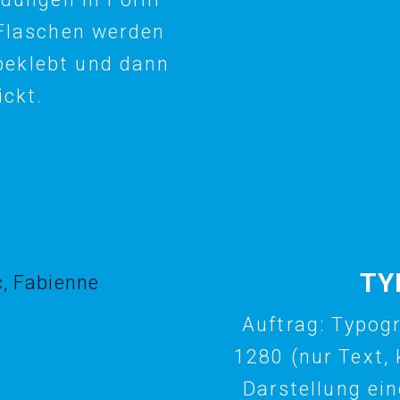
-Flaschen werden
 beklebt und dann
ickt.
TY
Auftrag: Typogr
1280 (nur Text, 
Darstellung ei